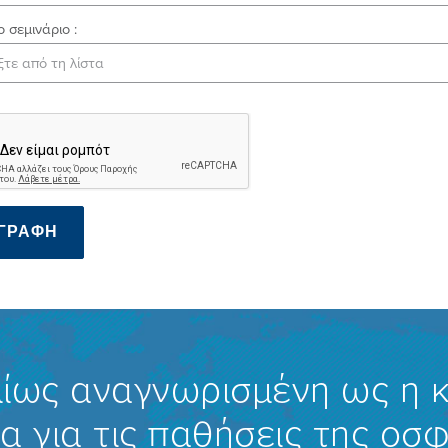
 σεμινάριο :
ΓΡΑΦΉ
ίως αναγνωρισμένη ως η 
α για τις παθήσεις της οσ