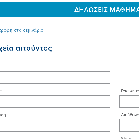
ΔΗΛΩΣΕΙΣ ΜΑΘΗΜ
τροφή στο σεμινάριο
χεία αιτούντος
*:
Επώνυμο*
ση*:
Διεύθυνσ
State: