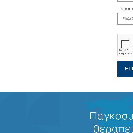
Τέταρτο
ΕΓ
Παγκοσμ
θεραπεί