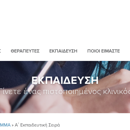
Σ
ΘΕΡΑΠΕΥΤEΣ
ΕΚΠΑIΔΕΥΣΗ
ΠΟΙΟI ΕIΜΑΣΤΕ
ΕΚΠΑIΔΕΥΣΗ
Γίνετε ένας πιστοποιημένος κλινικό
ΑΜΜΑ
» Α΄ Εκπαιδευτική Σειρά