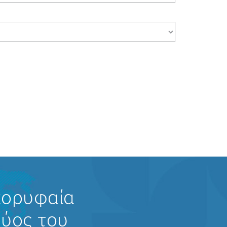
κορυφαία
φύος του