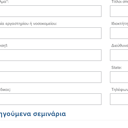
λμα*:
Τίτλοι σ
ία εργαστηρίου ή νοσοκομείου:
Ιδιοκτήτ
ση1:
Διεύθυνσ
State:
δικας:
Τηλέφωνο
ηγούμενα σεμινάρια