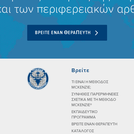
και των περιφερειακών α
BPEITE ENAN ΘEPAΠEYTH
Βρείτε
ΤΙ ΕIΝΑΙ Η ΜEΘΟΔΟΣ
MCKENZIE;
ΣΥΝHΘΕΙΣ ΠΑΡΕΡΜΗΝΕIΕΣ
ΣΧΕΤΙΚA ΜΕ ΤΗ ΜEΘΟΔΟ
MCKENZIE®
ΕΚΠΑΙΔΕΥΤΙΚΟ
ΠΡΟΓΡΑΜΜΑ
ΒΡΕΙΤΕ ΕΝΑΝ ΘΕΡΑΠΕΥΤΗ
ΚΑΤAΛΟΓΟΣ