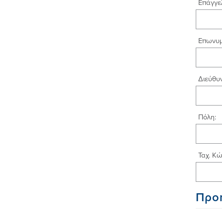
Επάγγε
Επωνυμ
Διεύθυν
Πόλη:
Ταχ. Κώ
Προ