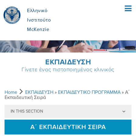
Ελληνικό
Ινστιτούτο
McKenzie
ΑΡΧΙΚΗ ΣΕΛΙΔΑ
ΕΚΠΑIΔΕΥΣΗ
Γίνετε ένας πιστοποιημένος κλινικός
ΑΣΘΕΝΕIΣ
ΤΙ ΕIΝΑΙ Η ΜEΘΟΔΟΣ MCKENZIE;
ΘΕΡΑΠΕΥΤEΣ
Home
ΕΚΠΑIΔΕΥΣΗ
»
ΕΚΠΑΙΔΕΥΤΙΚΟ ΠΡΟΓΡΑΜΜΑ
» Α΄
Εκπαιδευτική Σειρά
IN THIS SECTION
ΤΙ ΠΕΡΙΛΑΜΒAΝΕΙ
MEΘOΔOΣ MCKENZIE
ΕΚΠΑIΔΕΥΣΗ
Α΄ ΕΚΠΑΙΔΕΥΤΙΚΉ ΣΕΙΡΆ
ΕIΝΑΙ Η ΚΑΤAΛΛΗΛΗ ΓΙΑ ΜEΝΑ;
ΟΦEΛΗ ΑΠO ΤΗ ΜΔΘ
ΓIΝΕ ΠΙΣΤΟΠΟΙΗΜEΝΟΣ
ΠΟΙΟI ΕIΜΑΣΤΕ