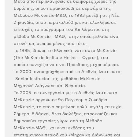
Μετά από περιπλανήσεις σε διάφορες χώρες της
Ευρώπης, όπου παρακολούθησε σεμινάρια της
Μεθόδου ΜcKenzie-ΜΔΘ, το 1993 μετέβη στη Νέα
Ζηλανδία, όπου παρακολούθησε και ολοκλήρωσε
επιτυχώς το πρόγραμμα του Διπλώματος στη
μέθοδο McKenzie - ΜΔΘ, στην οποία μέθοδο είναι
απολύτως αφιερωμένος από τότε.
Το 1995, ίδρυσε το Ελληνικό Ινστιτούτο McKenzie
(The McKenzie Institute Hellas – Cyprus), του
οποίου συνεχίζει να είναι Πρόεδρος, μέχρι σήμερα.
Το 2000, ανακηρύχθηκε από το Διεθνές Ινστιτούτο,
Senior Instructor της μεθόδου McKenzie -
Μηχανική Διάγνωση και Θεραπεία.
Το 2005, σε συνεργασία με το Διεθνές Ινστιτούτο
McKenzie οργάνωσε 9ο Παγκόσμιο Συνέδριο
McKenzie, το οποίο σημείωσε πολύ μεγάλη επιτυχία.
Σήμερα, διδάσκει, δίνει διαλέξεις, παρουσιάζει και
δημοσιεύει εργασίες γύρω από τη Μέθοδο
McKenzie-ΜΔΘ, και είναι εκδότης του
επιστημονικού περιοδικού «Μηχανική Διάγνωση και