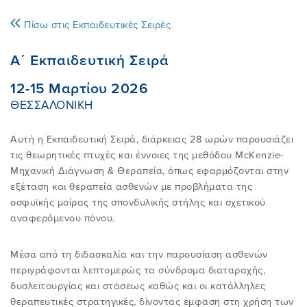
Πίσω στις Εκπαιδευτικές Σειρές
ΑΥΤΟΘΕΡΑΠΕΙΑ
ΣΥΝHΘΕΙΣ ΠΑΡΕΡΜΗΝΕIΕΣ
ΕΚΠΑΙΔΕΥΤΙΚΟ ΠΡΟΓΡΑΜΜΑ
30 ΧΡΟΝΙΑ EΛΛΗΝΙΚΟ IΝΣΤΙΤΟΥΤΟ
E-SHOP
Α΄ Εκπαιδευτική Σειρά
MCKENZIE
12-15 Μαρτίου 2026
FAQ
EΡΕΥΝΑ ΚΑΙ ΠΗΓEΣ
ONLINE ΜΑΘΗΜΑΤΑ
AΝΑΚΟΙΝΩΣΕΙΣ
ΘΕΣΣΑΛΟΝΙΚΗ
ΤΟ ΔΙΕΘΝEΣ ΙΝΣΤΙΤΟYΤΟ MCKENZIE
ΒΡΕIΤΕ EΝΑΝ ΘΕΡΑΠΕΥΤH
EIΠΑΝ ΓΙΑ ΕΜAΣ - ΚΛΙΝΙΚΟI
ΒΡEIΤΕ ΤΟ ΣΕΜΙΝAΡΙΟ ΠΟΥ
ΕΠΙΚΟΙΝΩΝIΑ
Αυτή η Εκπαιδευτική Σειρά, διάρκειας 28 ωρών παρουσιάζει
ΕΠΙΘΥΜΕIΤΕ
ROBIN MCKENZIE
τις θεωρητικές πτυχές και έννοιες της μεθόδου McKenzie-
Μηχανική Διάγνωση & Θεραπεία, όπως εφαρμόζονται στην
ΕIΠΑΝ ΓΙΑ ΕΜAΣ - ΑΣΘΕΝΕIΣ
ΠΛΗΡΟΦΟΡIΕΣ ΓΙΑ ΠΑΡOΧΟΥΣ ΥΓΕIΑΣ
εξέταση και θεραπεία ασθενών με προβλήματα της
ΔIΠΛΩΜΑ
Η ΙΣΤΟΡIΑ ΤΗΣ ΜΕΘOΔΟΥ MCKENZIE
οσφυϊκής μοίρας της σπονδυλικής στήλης και σχετικού
Είσοδος Μελών
αναφερόμενου πόνου.
ΠΙΣΤΟΠΟΙΗΜΕΝΕΣ ΚΛΙΝΙΚΕΣ
ΤΟ ΠΕΡΙΟΔΙΚO ΜΑΣ
MCKENZIE
ΜΑΘΗΜΑΤΑ ΕΠΙΜΟΡΦΩΣΗΣ
ΠΡΟΪΟΝΤΑ
Μέσα από τη διδασκαλία και την παρουσίαση ασθενών
περιγράφονται λεπτομερώς τα σύνδρομα διαταραχής,
ΓΙΝΕΤΕ ΜΕΛΟΣ
δυσλειτουργίας και στάσεως καθώς και οι κατάλληλες
ΔΩΡΕΑΝ ΕΞΕΤΑΣΗ & ΘΕΡΑΠΕΙΑ
ΠΛΑΤΦΟΡΜΑ E-LEARNING EΙΜ
ΕΠΙΣΚΕΦΤΕΙΤΕ ΤΟ ΚΑΝΑΛΙ ΜΑΣ ΣΤΟ
θεραπευτικές στρατηγικές, δίνοντας έμφαση στη χρήση των