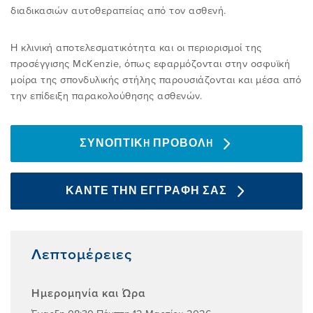
YOUTUBE
διαδικασιών αυτοθεραπείας από τον ασθενή.
ΕΙΣΟΔΟΣ ΣΤΗΝ ΠΕΡΙΟΧΗ ΜΕΛΩΝ
ΕΚΠΑIΔΕΥΣΗ FAQ
Η κλινική αποτελεσματικότητα και οι περιορισμοί της
προσέγγισης McKenzie, όπως εφαρμόζονται στην οσφυϊκή
μοίρα της σπονδυλικής στήλης παρουσιάζονται και μέσα από
ΕΠΙΣΤΗΜΟΝΙΚΕΣ ΕΚΔΗΛΩΣΕΙΣ
την επίδειξη παρακολούθησης ασθενών.
ΣΥΝΟΠΤΙΚH ΠΡΟΒΟΛH
ΚΑΝΤΕ ΤΗΝ ΕΓΓΡΑΦΗ ΣΑΣ
Λεπτομέρειες
Ημερομηνία και Ώρα