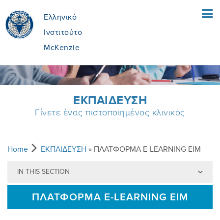
Ελληνικό
Ινστιτούτο
McKenzie
ΑΡΧΙΚΗ ΣΕΛΙΔΑ
ΕΚΠΑIΔΕΥΣΗ
Γίνετε ένας πιστοποιημένος κλινικός
ΑΣΘΕΝΕIΣ
ΤΙ ΕIΝΑΙ Η ΜEΘΟΔΟΣ MCKENZIE;
ΘΕΡΑΠΕΥΤEΣ
Home
ΕΚΠΑIΔΕΥΣΗ
» ΠΛΑΤΦΟΡΜΑ E-LEARNING EΙΜ
IN THIS SECTION
ΤΙ ΠΕΡΙΛΑΜΒAΝΕΙ
MEΘOΔOΣ MCKENZIE
ΕΚΠΑIΔΕΥΣΗ
ΠΛΑΤΦΟΡΜΑ E-LEARNING EΙΜ
ΕIΝΑΙ Η ΚΑΤAΛΛΗΛΗ ΓΙΑ ΜEΝΑ;
ΟΦEΛΗ ΑΠO ΤΗ ΜΔΘ
ΓIΝΕ ΠΙΣΤΟΠΟΙΗΜEΝΟΣ
ΠΟΙΟI ΕIΜΑΣΤΕ