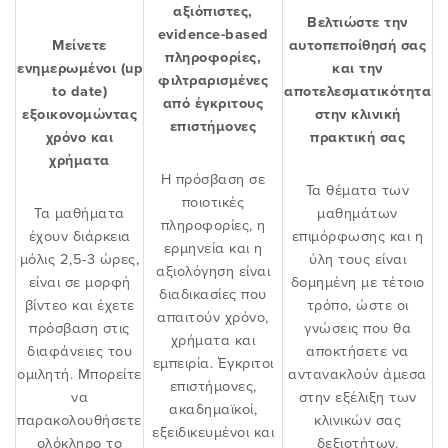
αξιόπιστες,
Βελτιώστε την
evidence-based
Μείνετε
αυτοπεποίθησή σας
πληροφορίες,
ενημερωμένοι (up
και την
φιλτραρισμένες
to date)
αποτελεσματικότητα
από έγκριτους
εξοικονομώντας
στην κλινική
επιστήμονες
χρόνο και
πρακτική σας
χρήματα
H πρόσβαση σε
Τα θέματα των
ποιοτικές
Τα μαθήματα
μαθημάτων
πληροφορίες, η
έχουν διάρκεια
επιμόρφωσης και η
ερμηνεία και η
μόλις 2,5-3 ώρες,
ύλη τους είναι
αξιολόγηση είναι
είναι σε μορφή
δομημένη με τέτοιο
διαδικασίες που
βίντεο και έχετε
τρόπο, ώστε οι
απαιτούν χρόνο,
πρόσβαση στις
γνώσεις που θα
χρήματα και
διαφάνειες του
αποκτήσετε να
εμπειρία. Έγκριτοι
ομιλητή. Μπορείτε
αντανακλούν άμεσα
επιστήμονες,
να
στην εξέλιξη των
ακαδημαϊκοί,
παρακολουθήσετε
κλινικών σας
εξειδικευμένοι και
ολόκληρο το
δεξιοτήτων.