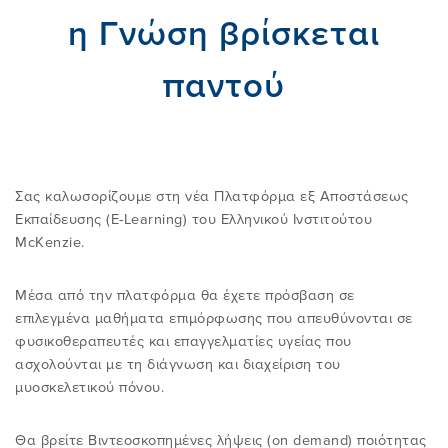
η Γνώση βρίσκεται
ΑΥΤΟΘΕΡΑΠΕΙΑ
ΣΥΝHΘΕΙΣ ΠΑΡΕΡΜΗΝΕIΕΣ
ΕΚΠΑΙΔΕΥΤΙΚΟ ΠΡΟΓΡΑΜΜΑ
30 ΧΡΟΝΙΑ EΛΛΗΝΙΚΟ IΝΣΤΙΤΟΥΤΟ
E-SHOP
παντού
MCKENZIE
FAQ
EΡΕΥΝΑ ΚΑΙ ΠΗΓEΣ
ONLINE ΜΑΘΗΜΑΤΑ
AΝΑΚΟΙΝΩΣΕΙΣ
ΤΟ ΔΙΕΘΝEΣ ΙΝΣΤΙΤΟYΤΟ MCKENZIE
Σας καλωσορίζουμε στη νέα Πλατφόρμα εξ Αποστάσεως
ΒΡΕIΤΕ EΝΑΝ ΘΕΡΑΠΕΥΤH
EIΠΑΝ ΓΙΑ ΕΜAΣ - ΚΛΙΝΙΚΟI
ΒΡEIΤΕ ΤΟ ΣΕΜΙΝAΡΙΟ ΠΟΥ
ΕΠΙΚΟΙΝΩΝIΑ
Εκπαίδευσης (E-Learning) του Ελληνικού Ινστιτούτου
ΕΠΙΘΥΜΕIΤΕ
ROBIN MCKENZIE
McKenzie.
ΕIΠΑΝ ΓΙΑ ΕΜAΣ - ΑΣΘΕΝΕIΣ
ΠΛΗΡΟΦΟΡIΕΣ ΓΙΑ ΠΑΡOΧΟΥΣ ΥΓΕIΑΣ
ΔIΠΛΩΜΑ
Η ΙΣΤΟΡIΑ ΤΗΣ ΜΕΘOΔΟΥ MCKENZIE
Μέσα από την πλατφόρμα θα έχετε πρόσβαση σε
Είσοδος Μελών
επιλεγμένα μαθήματα επιμόρφωσης που απευθύνονται σε
ΠΙΣΤΟΠΟΙΗΜΕΝΕΣ ΚΛΙΝΙΚΕΣ
ΤΟ ΠΕΡΙΟΔΙΚO ΜΑΣ
φυσικοθεραπευτές και επαγγελματίες υγείας που
MCKENZIE
ΜΑΘΗΜΑΤΑ ΕΠΙΜΟΡΦΩΣΗΣ
ΠΡΟΪΟΝΤΑ
ασχολούνται με τη διάγνωση και διαχείριση του
μυοσκελετικού πόνου.
ΓΙΝΕΤΕ ΜΕΛΟΣ
ΔΩΡΕΑΝ ΕΞΕΤΑΣΗ & ΘΕΡΑΠΕΙΑ
ΠΛΑΤΦΟΡΜΑ E-LEARNING EΙΜ
ΕΠΙΣΚΕΦΤΕΙΤΕ ΤΟ ΚΑΝΑΛΙ ΜΑΣ ΣΤΟ
Θα βρείτε Βιντεοσκοπημένες λήψεις (οn demand) ποιότητας