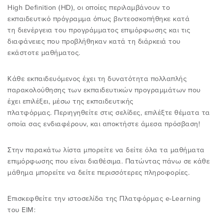
YOUTUBE
High Definition (HD), οι οποίες περιλαμβάνουν το
ΕΙΣΟΔΟΣ ΣΤΗΝ ΠΕΡΙΟΧΗ ΜΕΛΩΝ
εκπαιδευτικό πρόγραμμα όπως βιντεοσκοπήθηκε κατά
ΕΚΠΑIΔΕΥΣΗ FAQ
τη διενέργεια του προγράμματος επιμόρφωσης και τις
διαφάνειες που προβλήθηκαν κατά τη διάρκειά του
εκάστοτε μαθήματος.
ΕΠΙΣΤΗΜΟΝΙΚΕΣ ΕΚΔΗΛΩΣΕΙΣ
Κάθε εκπαιδευόμενος έχει τη δυνατότητα πολλαπλής
παρακολούθησης των εκπαιδευτικών προγραμμάτων που
έχει επιλέξει, μέσω της εκπαιδευτικής
πλατφόρμας. Περιηγηθείτε στις σελίδες, επιλέξτε θέματα τα
οποία σας ενδιαφέρουν, και αποκτήστε άμεσα πρόσβαση!
Στην παρακάτω λίστα μπορείτε να δείτε όλα τα μαθήματα
επιμόρφωσης που είναι διαθέσιμα. Πατώντας πάνω σε κάθε
μάθημα μπορείτε να δείτε περισσότερες πληροφορίες.
Επισκεφθείτε την ιστοσελίδα της Πλατφόρμας e-Learning
του ΕΙΜ: