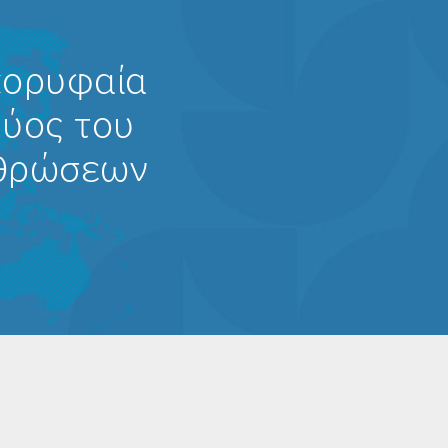
κορυφαία
φύος του
ρθρώσεων