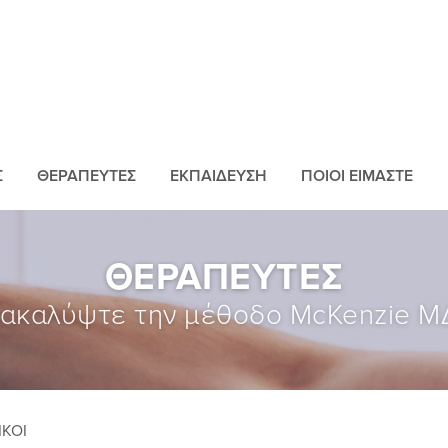
Σ
ΘΕΡΑΠΕΥΤEΣ
ΕΚΠΑIΔΕΥΣΗ
ΠΟΙΟI ΕIΜΑΣΤΕ
ΘΕΡΑΠΕΥΤEΣ
ακαλύψτε την μέθοδο McKenzie 
ΙΚΟI