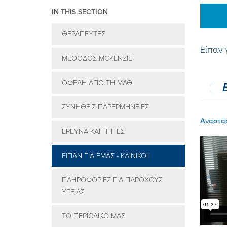
IN THIS SECTION
ΘΕΡΑΠΕΥΤEΣ
Είπαν 
MEΘOΔOΣ MCKENZIE
ΟΦEΛΗ ΑΠO ΤΗ ΜΔΘ
ΣΥΝHΘΕΙΣ ΠΑΡΕΡΜΗΝΕIΕΣ
Αναστάσ
EΡΕΥΝΑ ΚΑΙ ΠΗΓEΣ
EIΠΑΝ ΓΙΑ ΕΜAΣ - ΚΛΙΝΙΚΟI
ΠΛΗΡΟΦΟΡIΕΣ ΓΙΑ ΠΑΡOΧΟΥΣ
ΥΓΕIΑΣ
ΤΟ ΠΕΡΙΟΔΙΚO ΜΑΣ