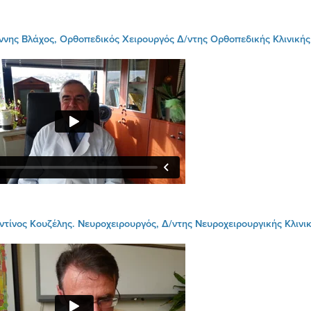
ννης Βλάχος, Ορθοπεδικός Χειρουργός Δ/ντης Ορθοπεδικής Κλινική
τίνος Κουζέλης. Νευροχειρουργός, Δ/ντης Νευροχειρουργικής Κλινι