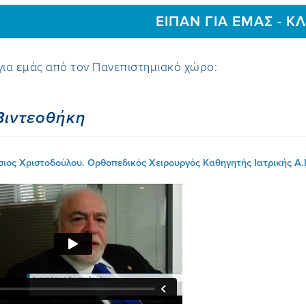
EIΠΑΝ ΓΙΑ ΕΜAΣ - ΚΛ
για εμάς από τον Πανεπιστημιακό χώρο:
Βιντεοθήκη
ιος Χριστοδούλου. Ορθοπεδικός Χειρουργός Καθηγητής Ιατρικής Α.