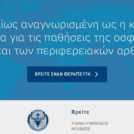
ίως αναγνωρισμένη ως η 
α για τις παθήσεις της οσ
και των περιφερειακών α
BPEITE ENAN ΘEPAΠEYTH
Βρείτε
ΤΙ ΕIΝΑΙ Η ΜEΘΟΔΟΣ
MCKENZIE;