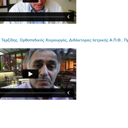
 Τερζίδης. Ορθοπεδικός Χειρουργός, Διδάκτορας Ιατρικής Α.Π.Θ.. Π