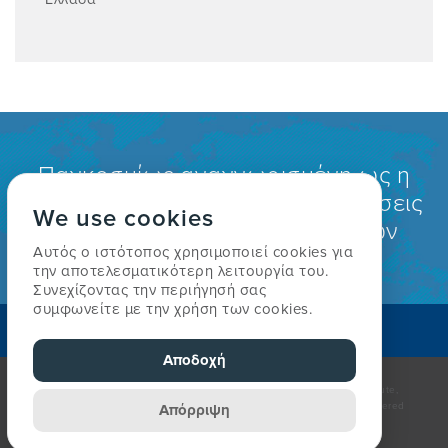
Παγκοσμίως αναγνωρισμένη ως η
κορυφαία θεραπεία για τις παθήσεις
We use cookies
της οσφύος του αυχένα και των
Αυτός ο ιστότοπος χρησιμοποιεί cookies για
περιφερειακών αρθρώσεων
την αποτελεσματικότερη λειτουργία του.
Συνεχίζοντας την περιήγησή σας
συμφωνείτε με την χρήση των cookies.
BPEITE ENAN ΘEPAΠEYTH
Αποδοχή
© The McKenzie Institute. All rights reserved. The McKenzie Institute,
McKenzie Method and Mechanical Diagnosis and Therapy are registered
Απόρριψη
trademarks of The McKenzie Institute