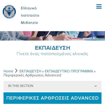
Ελληνικό
Ινστιτούτο
McKenzie
ΑΡΧΙΚΗ ΣΕΛΙΔΑ
ΕΚΠΑIΔΕΥΣΗ
Γίνετε ένας πιστοποιημένος κλινικός
ΑΣΘΕΝΕIΣ
ΤΙ ΕIΝΑΙ Η ΜEΘΟΔΟΣ MCKENZIE;
ΘΕΡΑΠΕΥΤEΣ
Home
ΕΚΠΑIΔΕΥΣΗ
»
ΕΚΠΑΙΔΕΥΤΙΚΟ ΠΡΟΓΡΑΜΜΑ
»
Περιφερικές Αρθρώσεις Advanced
IN THIS SECTION
ΤΙ ΠΕΡΙΛΑΜΒAΝΕΙ
MEΘOΔOΣ MCKENZIE
ΕΚΠΑIΔΕΥΣΗ
ΠΕΡΙΦΕΡΙΚΈΣ ΑΡΘΡΏΣΕΙΣ ADVANCED
ΕIΝΑΙ Η ΚΑΤAΛΛΗΛΗ ΓΙΑ ΜEΝΑ;
ΟΦEΛΗ ΑΠO ΤΗ ΜΔΘ
ΓIΝΕ ΠΙΣΤΟΠΟΙΗΜEΝΟΣ
ΠΟΙΟI ΕIΜΑΣΤΕ