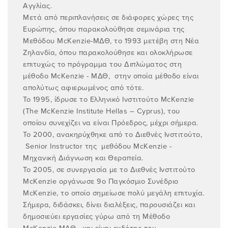
Αγγλίας.
Μετά από περιπλανήσεις σε διάφορες χώρες της
Ευρώπης, όπου παρακολούθησε σεμινάρια της
Μεθόδου ΜcKenzie-ΜΔΘ, το 1993 μετέβη στη Νέα
Ζηλανδία, όπου παρακολούθησε και ολοκλήρωσε
επιτυχώς το πρόγραμμα του Διπλώματος στη
μέθοδο McKenzie - ΜΔΘ, στην οποία μέθοδο είναι
απολύτως αφιερωμένος από τότε.
Το 1995, ίδρυσε το Ελληνικό Ινστιτούτο McKenzie
(The McKenzie Institute Hellas – Cyprus), του
οποίου συνεχίζει να είναι Πρόεδρος, μέχρι σήμερα.
Το 2000, ανακηρύχθηκε από το Διεθνές Ινστιτούτο,
Senior Instructor της μεθόδου McKenzie -
Μηχανική Διάγνωση και Θεραπεία.
Το 2005, σε συνεργασία με το Διεθνές Ινστιτούτο
McKenzie οργάνωσε 9ο Παγκόσμιο Συνέδριο
McKenzie, το οποίο σημείωσε πολύ μεγάλη επιτυχία.
Σήμερα, διδάσκει, δίνει διαλέξεις, παρουσιάζει και
δημοσιεύει εργασίες γύρω από τη Μέθοδο