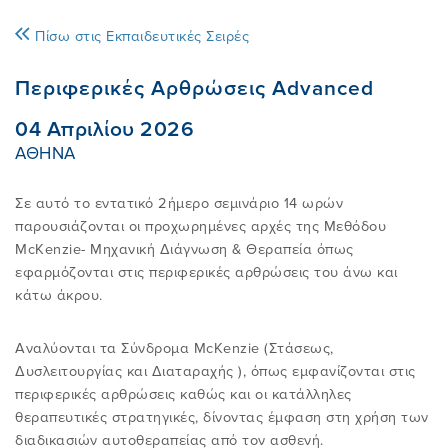
Πίσω στις Εκπαιδευτικές Σειρές
ΑΥΤΟΘΕΡΑΠΕΙΑ
ΣΥΝHΘΕΙΣ ΠΑΡΕΡΜΗΝΕIΕΣ
ΕΚΠΑΙΔΕΥΤΙΚΟ ΠΡΟΓΡΑΜΜΑ
30 ΧΡΟΝΙΑ EΛΛΗΝΙΚΟ IΝΣΤΙΤΟΥΤΟ
E-SHOP
Περιφερικές Αρθρώσεις Advanced
MCKENZIE
04 Απριλίου 2026
FAQ
EΡΕΥΝΑ ΚΑΙ ΠΗΓEΣ
ONLINE ΜΑΘΗΜΑΤΑ
AΝΑΚΟΙΝΩΣΕΙΣ
ΑΘΗΝΑ
ΤΟ ΔΙΕΘΝEΣ ΙΝΣΤΙΤΟYΤΟ MCKENZIE
ΒΡΕIΤΕ EΝΑΝ ΘΕΡΑΠΕΥΤH
EIΠΑΝ ΓΙΑ ΕΜAΣ - ΚΛΙΝΙΚΟI
ΒΡEIΤΕ ΤΟ ΣΕΜΙΝAΡΙΟ ΠΟΥ
ΕΠΙΚΟΙΝΩΝIΑ
Σε αυτό το εντατικό 2ήμερο σεμινάριο 14 ωρών
ΕΠΙΘΥΜΕIΤΕ
ROBIN MCKENZIE
παρουσιάζονται οι προχωρημένες αρχές της Μεθόδου
McKenzie- Μηχανική Διάγνωση & Θεραπεία όπως
ΕIΠΑΝ ΓΙΑ ΕΜAΣ - ΑΣΘΕΝΕIΣ
ΠΛΗΡΟΦΟΡIΕΣ ΓΙΑ ΠΑΡOΧΟΥΣ ΥΓΕIΑΣ
εφαρμόζονται στις περιφερικές αρθρώσεις του άνω και
ΔIΠΛΩΜΑ
Η ΙΣΤΟΡIΑ ΤΗΣ ΜΕΘOΔΟΥ MCKENZIE
κάτω άκρου.
Είσοδος Μελών
ΠΙΣΤΟΠΟΙΗΜΕΝΕΣ ΚΛΙΝΙΚΕΣ
ΤΟ ΠΕΡΙΟΔΙΚO ΜΑΣ
Αναλύονται τα Σύνδρομα McKenzie (Στάσεως,
MCKENZIE
ΜΑΘΗΜΑΤΑ ΕΠΙΜΟΡΦΩΣΗΣ
ΠΡΟΪΟΝΤΑ
Δυσλειτουργίας και Διαταραχής ), όπως εμφανίζονται στις
περιφερικές αρθρώσεις καθώς και οι κατάλληλες
ΓΙΝΕΤΕ ΜΕΛΟΣ
θεραπευτικές στρατηγικές, δίνοντας έμφαση στη χρήση των
ΔΩΡΕΑΝ ΕΞΕΤΑΣΗ & ΘΕΡΑΠΕΙΑ
ΠΛΑΤΦΟΡΜΑ E-LEARNING EΙΜ
ΕΠΙΣΚΕΦΤΕΙΤΕ ΤΟ ΚΑΝΑΛΙ ΜΑΣ ΣΤΟ
διαδικασιών αυτοθεραπείας από τον ασθενή.