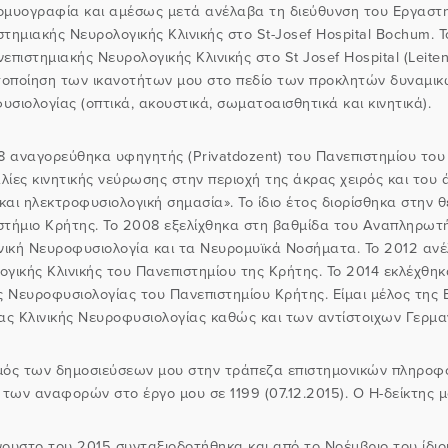
ομυογραφία και αμέσως μετά ανέλαβα τη διεύθυνση του Εργαστηρ
τημιακής Νευρολογικής Κλινικής στο St-Josef Hospital Bochum.
Τ
επιστημιακής Νευρολογικής Κλινικής στο St Josef Hospital (Leite
στοποίηση των ικανοτήτων μου στο
πεδίο των προκλητών δυναμικώ
σιολογίας (οπτικά, ακουστικά, σωματοαισθητικά και κινητικά).
8 αναγορεύθηκα υφηγητής (Privatdozent) του Πανεπιστημίου του
ίες κινητικής νεύρωσης στην περιοχή της άκρας χειρός και του 
 και ηλεκτροφυσιολογική σημασία».
Το ίδιο έτος διορίσθηκα στην
στήμιο Κρήτης.
Το 2008 εξελίχθηκα στη βαθμίδα του Αναπληρωτή 
ινική Νευροφυσιολογία και τα Νευρομυϊκά Νοσήματα.
Το 2012 ανέ
ογικής Κλινικής
του Πανεπιστημίου της Κρήτης.
Το 2014 εκλέχθηκ
ής Νευροφυσιολογίας του Πανεπιστημίου Κρήτης.
Είμαι μέλος της 
ίας Κλινικής Νευροφυσιολογίας καθώς και των αντίστοιχων Γερμα
μός των δημοσιεύσεων μου στην τράπεζα επιστημονικών πληροφορ
 των αναφορών στο έργο μου σε 1199 (07.12.2015). Ο Η-δείκτης μο
γουστο του 2015 συνταξιοδοτήθηκα και από το Νοέμβριο του ίδι