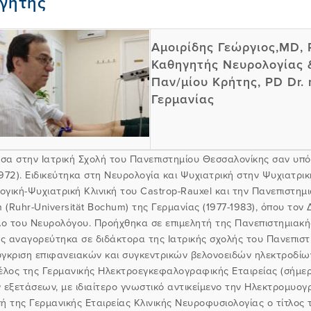
γητής
Αμοιρίδης Γεώργιος,MD, 
Καθηγητής Νευρολογίας 
Παν/μίου Κρήτης, PD Dr. 
Γερμανίας
σα στην Ιατρική Σχολή του Πανεπιστημίου Θεσσαλονίκης σαν υπ
972).
Ειδικεύτηκα στη Νευρολογία και Ψυχιατρική στην Ψυχιατρική 
γική-Ψυχιατρική Κλινική του Castrop-Rauxel και την Πανεπιστημ
 (Ruhr-Universität Bochum) της Γερμανίας (1977-1983), όπου το
τλο του Νευρολόγου.
Προήχθηκα σε επιμελητή της Πανεπιστημιακής
τος αναγορεύτηκα σε διδάκτορα της Ιατρικής σχολής του Πανεπισ
ύγκριση επιφανειακών και συγκεντρικών βελονοειδών ηλεκτροδίω
μέλος της Γερμανικής Ηλεκτροεγκεφαλογραφικής Εταιρείας (σήμερ
 εξετάσεων, με ιδιαίτερο γνωστικό αντικείμενο την Ηλεκτρομυογ
ή της Γερμανικής Εταιρείας Κλινικής Νευροφυσιολογίας ο τίτλος 