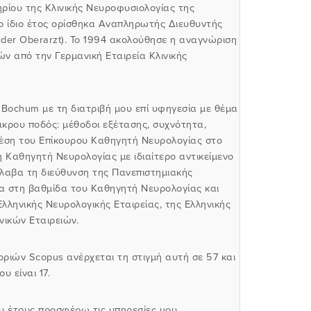
ίου της Κλινικής Νευροφυσιολογίας της
ο ίδιο έτος ορίσθηκα Αναπληρωτής Διευθυντής
nder Oberarzt).
Το 1994 ακολούθησε η αναγνώριση
ν από την Γερμανική Εταιρεία Κλινικής
 Bochum με τη διατριβή μου επί υφηγεσία με θέμα
άκρου ποδός: μέθοδοι εξέτασης, συχνότητα,
 θέση του Επίκουρου Καθηγητή Νευρολογίας στο
Καθηγητή Νευρολογίας με ιδιαίτερο αντικείμενο
λαβα τη διεύθυνση της Πανεπιστημιακής
α στη βαθμίδα του Καθηγητή Νευρολογίας και
Ελληνικής Νευρολογικής Εταιρείας, της Ελληνικής
νικών Εταιρειών.
ιών Scopus ανέρχεται τη στιγμή αυτή σε 57 και
υ είναι 17.
ου έτους προσφέρω τις υπηρεσίες μου