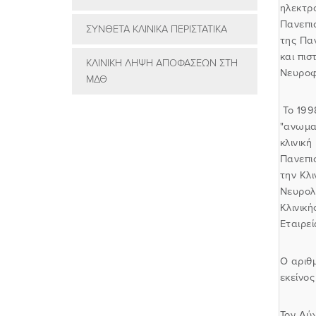
ηλεκτρ
Πανεπισ
ΣΥΝΘΕΤΑ ΚΛΙΝΙΚΑ ΠΕΡΙΣΤΑΤΙΚΑ
της Παν
και πι
ΚΛΙΝΙΚΗ ΛΗΨΗ ΑΠΟΦΑΣΕΩΝ ΣΤΗ
Νευροφυ
ΜΔΘ
Το 199
"ανωμαλ
κλινική
Πανεπι
την Κλ
Νευρολ
Κλινικ
Εταιρε
Ο αριθ
εκείνος
Τον Αύ