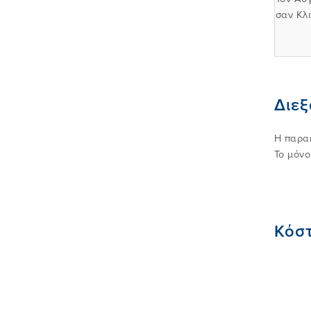
σαν Κλ
Διε
Η παρακ
Το μόνο
Κόσ