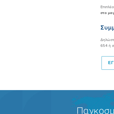
Επιπλέο
στο μαγ
Συμ
Δηλώστε
654 ή σ
ΕΓ
Παγκοσμ