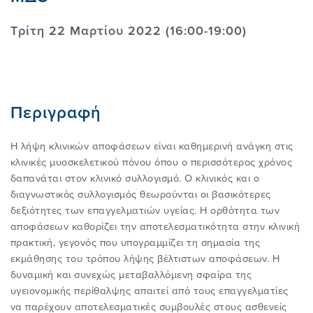
Τρίτη 22 Μαρτίου 2022 (16:00-19:00)
ΑΥΤΟΘΕΡΑΠΕΙΑ
ΣΥΝHΘΕΙΣ ΠΑΡΕΡΜΗΝΕIΕΣ
ΕΚΠΑΙΔΕΥΤΙΚΟ ΠΡΟΓΡΑΜΜΑ
30 ΧΡΟΝΙΑ EΛΛΗΝΙΚΟ IΝΣΤΙΤΟΥΤΟ
E-SHOP
MCKENZIE
FAQ
EΡΕΥΝΑ ΚΑΙ ΠΗΓEΣ
ONLINE ΜΑΘΗΜΑΤΑ
AΝΑΚΟΙΝΩΣΕΙΣ
Περιγραφή
ΤΟ ΔΙΕΘΝEΣ ΙΝΣΤΙΤΟYΤΟ MCKENZIE
ΒΡΕIΤΕ EΝΑΝ ΘΕΡΑΠΕΥΤH
EIΠΑΝ ΓΙΑ ΕΜAΣ - ΚΛΙΝΙΚΟI
ΒΡEIΤΕ ΤΟ ΣΕΜΙΝAΡΙΟ ΠΟΥ
ΕΠΙΚΟΙΝΩΝIΑ
Η λήψη κλινικών αποφάσεων είναι καθημερινή ανάγκη στις
ΕΠΙΘΥΜΕIΤΕ
ROBIN MCKENZIE
κλινικές μυοσκελετικού πόνου όπου ο περισσότερος χρόνος
δαπανάται στον κλινικό συλλογισμό. Ο κλινικός και ο
ΕIΠΑΝ ΓΙΑ ΕΜAΣ - ΑΣΘΕΝΕIΣ
ΠΛΗΡΟΦΟΡIΕΣ ΓΙΑ ΠΑΡOΧΟΥΣ ΥΓΕIΑΣ
διαγνωστικός συλλογισμός θεωρούνται οι βασικότερες
ΔIΠΛΩΜΑ
Η ΙΣΤΟΡIΑ ΤΗΣ ΜΕΘOΔΟΥ MCKENZIE
δεξιότητες των επαγγελματιών υγείας. Η ορθότητα των
Είσοδος Μελών
αποφάσεων καθορίζει την αποτελεσματικότητα στην κλινική
ΠΙΣΤΟΠΟΙΗΜΕΝΕΣ ΚΛΙΝΙΚΕΣ
ΤΟ ΠΕΡΙΟΔΙΚO ΜΑΣ
πρακτική, γεγονός που υπογραμμίζει τη σημασία της
MCKENZIE
ΜΑΘΗΜΑΤΑ ΕΠΙΜΟΡΦΩΣΗΣ
ΠΡΟΪΟΝΤΑ
εκμάθησης του τρόπου λήψης βέλτιστων αποφάσεων. Η
δυναμική και συνεχώς μεταβαλλόμενη σφαίρα της
ΓΙΝΕΤΕ ΜΕΛΟΣ
υγειονομικής περίθαλψης απαιτεί από τους επαγγελματίες
ΔΩΡΕΑΝ ΕΞΕΤΑΣΗ & ΘΕΡΑΠΕΙΑ
ΠΛΑΤΦΟΡΜΑ E-LEARNING EΙΜ
ΕΠΙΣΚΕΦΤΕΙΤΕ ΤΟ ΚΑΝΑΛΙ ΜΑΣ ΣΤΟ
να παρέχουν αποτελεσματικές συμβουλές στους ασθενείς