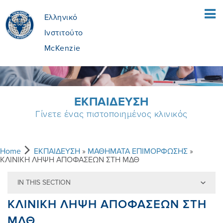
Ελληνικό
Ινστιτούτο
McKenzie
ΑΡΧΙΚΗ ΣΕΛΙΔΑ
ΕΚΠΑIΔΕΥΣΗ
Γίνετε ένας πιστοποιημένος κλινικός
ΑΣΘΕΝΕIΣ
ΤΙ ΕIΝΑΙ Η ΜEΘΟΔΟΣ MCKENZIE;
ΘΕΡΑΠΕΥΤEΣ
Home
ΕΚΠΑIΔΕΥΣΗ
»
ΜΑΘΗΜΑΤΑ ΕΠΙΜΟΡΦΩΣΗΣ
»
ΚΛΙΝΙΚΗ ΛΗΨΗ ΑΠΟΦΑΣΕΩΝ ΣΤΗ ΜΔΘ
IN THIS SECTION
ΤΙ ΠΕΡΙΛΑΜΒAΝΕΙ
MEΘOΔOΣ MCKENZIE
ΕΚΠΑIΔΕΥΣΗ
ΚΛΙΝΙΚΗ ΛΗΨΗ ΑΠΟΦΑΣΕΩΝ ΣΤΗ
ΜΔΘ
ΕIΝΑΙ Η ΚΑΤAΛΛΗΛΗ ΓΙΑ ΜEΝΑ;
ΟΦEΛΗ ΑΠO ΤΗ ΜΔΘ
ΓIΝΕ ΠΙΣΤΟΠΟΙΗΜEΝΟΣ
ΠΟΙΟI ΕIΜΑΣΤΕ