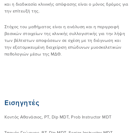
YOUTUBE
και η διαδικασία κλινικής απόφασης είναι ο μόνος δρόμος για
ΕΙΣΟΔΟΣ ΣΤΗΝ ΠΕΡΙΟΧΗ ΜΕΛΩΝ
την επίτευξή της.
ΕΚΠΑIΔΕΥΣΗ FAQ
Στόχος του μαθήματος είναι η ανάλυση και η περιγραφή
βασικών στοιχείων της κλινικής συλλογιστικής για την λήψη
ΕΠΙΣΤΗΜΟΝΙΚΕΣ ΕΚΔΗΛΩΣΕΙΣ
των βέλτιστων αποφάσεων σε σχέση με τη διάγνωση και
την εξατομικευμένη διαχείριση επώδυνων μυοσκελετικών
παθολογιών μέσω της ΜΔΘ.
Εισηγητές
Κοντός Αθανάσιος, PT, Dip MDT, Prob Instructor MDT
Σπανός Γεώργιος, PT, Dip MDT, Senior Instructor MDT