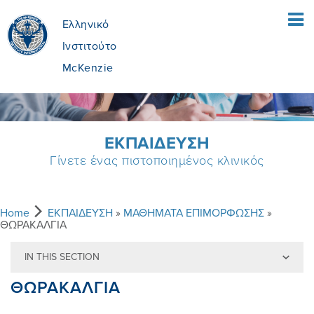
Ελληνικό
Ινστιτούτο
McKenzie
ΑΡΧΙΚΗ ΣΕΛΙΔΑ
ΕΚΠΑIΔΕΥΣΗ
Γίνετε ένας πιστοποιημένος κλινικός
ΑΣΘΕΝΕIΣ
ΤΙ ΕIΝΑΙ Η ΜEΘΟΔΟΣ MCKENZIE;
ΘΕΡΑΠΕΥΤEΣ
Home
ΕΚΠΑIΔΕΥΣΗ
»
ΜΑΘΗΜΑΤΑ ΕΠΙΜΟΡΦΩΣΗΣ
»
ΘΩΡΑΚΑΛΓΙΑ
IN THIS SECTION
ΤΙ ΠΕΡΙΛΑΜΒAΝΕΙ
MEΘOΔOΣ MCKENZIE
ΕΚΠΑIΔΕΥΣΗ
ΘΩΡΑΚΑΛΓΙΑ
ΕIΝΑΙ Η ΚΑΤAΛΛΗΛΗ ΓΙΑ ΜEΝΑ;
ΟΦEΛΗ ΑΠO ΤΗ ΜΔΘ
ΓIΝΕ ΠΙΣΤΟΠΟΙΗΜEΝΟΣ
ΠΟΙΟI ΕIΜΑΣΤΕ