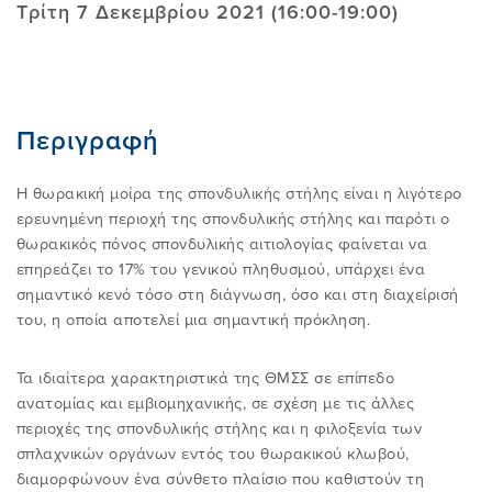
Τρίτη 7 Δεκεμβρίου 2021 (16:00-19:00)
ΑΥΤΟΘΕΡΑΠΕΙΑ
ΣΥΝHΘΕΙΣ ΠΑΡΕΡΜΗΝΕIΕΣ
ΕΚΠΑΙΔΕΥΤΙΚΟ ΠΡΟΓΡΑΜΜΑ
30 ΧΡΟΝΙΑ EΛΛΗΝΙΚΟ IΝΣΤΙΤΟΥΤΟ
E-SHOP
MCKENZIE
Περιγραφή
FAQ
EΡΕΥΝΑ ΚΑΙ ΠΗΓEΣ
ONLINE ΜΑΘΗΜΑΤΑ
AΝΑΚΟΙΝΩΣΕΙΣ
ΤΟ ΔΙΕΘΝEΣ ΙΝΣΤΙΤΟYΤΟ MCKENZIE
Η θωρακική μοίρα της σπονδυλικής στήλης είναι η λιγότερο
ΒΡΕIΤΕ EΝΑΝ ΘΕΡΑΠΕΥΤH
EIΠΑΝ ΓΙΑ ΕΜAΣ - ΚΛΙΝΙΚΟI
ΒΡEIΤΕ ΤΟ ΣΕΜΙΝAΡΙΟ ΠΟΥ
ΕΠΙΚΟΙΝΩΝIΑ
ερευνημένη περιοχή της σπονδυλικής στήλης και παρότι ο
θωρακικός πόνος σπονδυλικής αιτιολογίας φαίνεται να
ΕΠΙΘΥΜΕIΤΕ
ROBIN MCKENZIE
επηρεάζει το 17% του γενικού πληθυσμού, υπάρχει ένα
ΕIΠΑΝ ΓΙΑ ΕΜAΣ - ΑΣΘΕΝΕIΣ
ΠΛΗΡΟΦΟΡIΕΣ ΓΙΑ ΠΑΡOΧΟΥΣ ΥΓΕIΑΣ
σημαντικό κενό τόσο στη διάγνωση, όσο και στη διαχείρισή
του, η οποία αποτελεί μια σημαντική πρόκληση.
ΔIΠΛΩΜΑ
Η ΙΣΤΟΡIΑ ΤΗΣ ΜΕΘOΔΟΥ MCKENZIE
Είσοδος Μελών
ΠΙΣΤΟΠΟΙΗΜΕΝΕΣ ΚΛΙΝΙΚΕΣ
ΤΟ ΠΕΡΙΟΔΙΚO ΜΑΣ
Τα ιδιαίτερα χαρακτηριστικά της ΘΜΣΣ σε επίπεδο
MCKENZIE
ΜΑΘΗΜΑΤΑ ΕΠΙΜΟΡΦΩΣΗΣ
ΠΡΟΪΟΝΤΑ
ανατομίας και εμβιομηχανικής, σε σχέση με τις άλλες
περιοχές της σπονδυλικής στήλης και η φιλοξενία των
ΓΙΝΕΤΕ ΜΕΛΟΣ
σπλαχνικών οργάνων εντός του θωρακικού κλωβού,
ΔΩΡΕΑΝ ΕΞΕΤΑΣΗ & ΘΕΡΑΠΕΙΑ
ΠΛΑΤΦΟΡΜΑ E-LEARNING EΙΜ
ΕΠΙΣΚΕΦΤΕΙΤΕ ΤΟ ΚΑΝΑΛΙ ΜΑΣ ΣΤΟ
διαμορφώνουν ένα σύνθετο πλαίσιο που καθιστούν τη